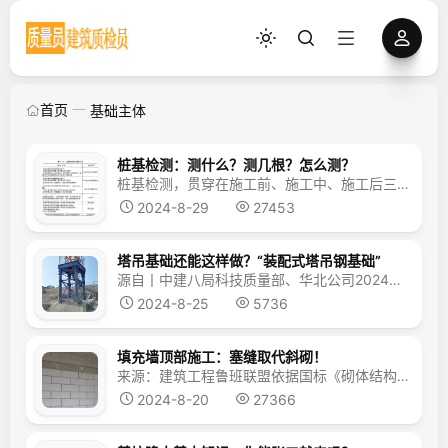
首页
基础主体
桩基检测：测什么？测几根？怎么测？
桩基检测，贯穿在施工前、施工中、施工后三个阶段，分别检测：施工前：①单桩极限承载力施工中：②成孔质量施工后：③桩身完整性④单桩承载力单桩极限承载力、单桩承载力：有何区别？谁大谁小？单桩极限承载力是桩基在达到破坏状态前能够承受的最大荷载，是一个理论上的最大值。单桩承载力设计值则是在单桩极限承载力的基础上，除以安全系数（规范中为1.65左右），以确保结构的安全性...
2024-8-29
27453
塔吊基础还能这样做？“装配式塔吊钢基础”
源自丨中建八局科技质量部、华北公司2024年8月21日，中建八局华北公司在医大二院项目成功举办了“装配式塔吊钢基础”产品推介及现场观摩会，旨在推广公司最新研发的这一创新产品，并为行业同仁提供交流合作的平台。 “装配式塔吊钢基础”通过标准化、模块化设计，适应复杂施工环境，并已成功应用于多个项目，显著提...
2024-8-25
5736
填充墙顶部施工：塞缝取代斜砌！
来源：建筑工程鲁班联盟依据国标《砌体结构工程施工质量验收规范》GB50203：填充墙与承重主体结构间的空（缝）隙部位施工，应在填充墙砌筑14d后进行，但未对顶部做法做出具体要求，目前有两种施工工艺：斜砌和塞缝。传统工艺是顶砖斜砌，但是并不能有效地实现砌体与主体紧密结合，连接处开裂问题较为严重；取代工艺是顶部塞缝，采用防腐木楔结合膨胀混凝土或砂浆填塞，解决了交...
2024-8-20
27366