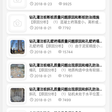
2018-8-23
9925
钻孔灌注桩断桩质量问题原因和断桩防治措施
【原因分析】 （1）混凝土坍落度小，离析或石料粒径较小，在混凝土灌注过程中堵塞导管，且在混凝土初凝前未能疏通好，不得不提起导管时，从而形成断桩。 （2）由于计算错误致使导管底口距孔底距离较大，致使首批灌注的混凝土不能埋住导管，从而形成断桩。 （3）在导管提拔时，由于测量或计算错误，或盲目提拔导管使导管提拔过量，从...
2018-8-21
7792
钻孔灌注桩孔壁坍塌质量问题原因和孔壁坍塌防治措施
孔壁坍塌 【原因分析】 （1）由于泥浆稠度小，护壁效果差，出现漏水；或护筒埋置较浅，或周围封堵不密实而出现漏水；或护筒底部的粘土层厚度不足，护筒底部漏水等原因，造成泥浆水头高度不够，对孔壁压力减少。 （2）泥浆相对密度过小，致使水头对孔壁的压力较小。 （3）在松软砂层中钻孔时进尺过快，...
2018-8-21
15744
钻孔灌注桩缩孔质量问题出现原因和缩孔防治措施
缩孔 【原因分析】 （1）地质构造中含有软弱层，在钻孔通过该层中，软弱层在土压力的作用下，向孔内挤压形成缩孔。 （2）地质构造中塑性土层，遇水膨胀，形成缩孔。 （3）钻头磨损过快，未及时补焊，从而形成缩孔。 【防治措施】 （1）根据地质钻探资料及钻井中的土质变...
2018-8-21
17991
钻孔灌注桩斜孔质量问题出现原因和斜孔防治措施
斜孔 【原因分析】 （1）钻机未处于水平位置，或施工场地未整平及压实，在钻进过程中发生不均匀沉降。 （2）钻孔平台基底座不稳固、未处于水平状态，在钻孔过程中，钻机架发生不均匀变形。 （3）钻杆弯曲，接头松动，致使钻头晃动范围较大。 （4）土层软硬不均，致使钻头受力不均，或遇...
2018-8-21
7499