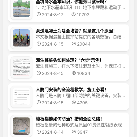
基坑降水基本知识，你能张口就来吗？
1、地下水基本知识（1）地下水埋藏和运动于地面以下各种不同深度含水层中的水。（2） 含水层充满地下水的层状透水岩层（土层），是地下水的储存和运动的场所。（3） 隔水层不能透过和给出水量，或透水和给水均微不足道的岩层（土层）。（4） 承压含水层位于两个连续隔水层之间的含水层。（5）承压水充满于两个隔水层（弱透水层）之间的含水层中的水。（6...
2024-8-17
10792
泵送混凝土为啥会堵管？就是这几个原因！
本文根据混凝土搅拌站提供的各项数据，总结了一些在应用泵送商品砼堵泵、堵管的一些经验教训，希望对工程朋友们有所帮助。泵送砼的特点是料质均匀，质量稳定，供料速度快，可一次连续完成垂直和水平运输，生产效率高、节约劳动力。由于输送泵沿管道输送和浇筑，管道堵塞就是泵送砼令人最担心的事。提问：用拖泵往深基坑里泵送混凝土时容易堵管是什么原因？应采取什么措施？答：当深基坑深...
2024-8-15
20044
灌注桩桩头如何处理？“六步”示例！
灌注桩施工，在水下灌注混凝土时，为保证桩头混凝土强度，需要有一定的超灌量，桩顶超灌部分就需要凿出，我们称之为桩头处理。作为桩基工程最后一步重要工序，桩头处理如何做？现场“六步”示例，以供大家参考！《建筑桩基技术规范》条文1测量放线水准测量，放出实际的桩顶标高，统一用红漆标识。施工放样红漆标识2无齿锯环切用无齿锯绕桩头环向一周切割，深度...
2024-8-15
10834
人防门安装的全流程教学，施工必看！
人防门是人防工程口部防护的关键设备，安装质量的优劣将直接影响孔口防护效能，加强监督、规范质量控制行为是确保人防门安装质量的根本途径。本文分享的教学示范片是以法律法规和规范为依据，重点介绍了人防门安装过程中，监管和施工责任主体职责履行的要求与方法。 《人防门安装质量控制的基本方法》施工指导 一安装前的质量控制 （一）编制施工组织计划&...
2024-8-15
4205
楼板裂缝如何防治？措施全面总结！
楼板裂缝的七种形式及原因01贯通性裂缝表现形式：现浇楼板中部出现贯通性裂缝。形成原因：配合比、材料不符合要求或现场加水致使坍落度过大，堆载过重、拆模过早、养护不良。混凝土早期强度低，水化及养护过程中干缩所致。 02梁侧规则性裂缝表现形式：现浇楼板上表面在梁两侧出现规则性裂缝。形成原因：梁面负弯矩钢筋配筋不够或钢筋被踩踏致使负筋保护层过大。 ...
2024-8-14
3947