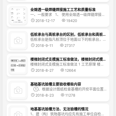
全熔透一级焊缝焊接施工工艺和质量标准
一、一般要求 1、 使用全熔透一级焊缝焊接之接头，如图1所示视部材之形状而大别为对接接头、隅角接头、T型接头之三种。传递应力之焊接，有能与母材一样负担全种类应力之全熔透一级焊缝焊接与主要仅负担剪力之填角焊接及部分熔透二级焊缝焊接等。其中于充分管理下所焊接...
2018-12-17
19420
低桩承台与高桩承台的区别，低桩承台和高桩承台的概念
低桩承台是指凡桩顶位于地面以下的桩承台，通常建筑物基础承重的桩承台都属于这一类，低桩承台与浅基础一样，要求承台底面埋置于当地冻结深度以下。低桩承台作用与桩承台作用一样，即把多根桩联结成整体，共同承受上部荷载和把上部结构荷载，通过桩承台传递到各根桩的顶部。 低桩承台是指底面在地基表面或其以下的桩基承台。干船坞和房屋中的桩基基础...
2018-9-11
27317
楼梯封闭式支模施工标准做法，楼梯封闭式模板做法和示意图
楼梯封闭式支模施工标准做法 1 工艺原理 楼梯梯段支模采用封闭式支模方式，并在踏步模板阳角处增加角钢，踏步模板增加透气孔，使浇筑混凝土后的楼梯踏步阴阳角方正，无气泡，表面观感良好。 2 工艺流程 ...
2018-8-27
12664
基础基坑验槽主要验收哪些内容
①、根据设计图纸检查基槽的开挖平面位置、尺寸、槽底深度；检査是否与设计图纸相符，开挖深度是否符合设计要求； ②、仔细观察槽壁、槽底土质类型、均匀程度和有关异常土质是否存在，核对基坑土质及地下水情况是否与勘察报告相符； ③、检査基槽之中是否有旧建...
2018-8-23
11278
地基基坑验槽方法、无法验槽的情况
1、建（构）筑物基坑均应先有施工单位自检，然后进行施工验槽。基坑挖至基底设计标高并清理后，施工单位必须会同勘察、设计、建设（或监理）等单位共同进行验槽，合格后方能进行基础工程施工。 2、验槽时必须具备的资料和条件： ①、勘察、设计、建设（或监理）、施工等单位有关负责及技术人员到场； &n...