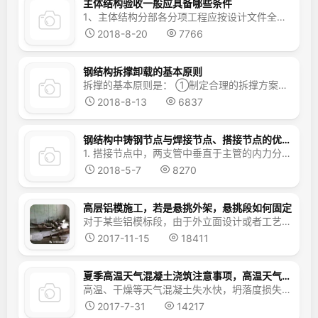
主体结构验收一般应具备哪些条件
1、主体结构分部各分项工程应按设计文件全部施工完成，并符合施工质量验收规范要求。 2、质量保证资料，参建建各方责任主体质量行为资料经审查齐全，符合要求（资料应提前五天报监督科审查）。 3、整改通知单提出的问题必须全数处理完毕，并符合要求。 ...
2018-8-20
7766
钢结构拆撑卸载的基本原则
拆撑的基本原则是： ①制定合理的拆撑方案，包括拆撑方式、拆撑顺序及各临时支撑点下降的位移步长即每个卸载步各千斤顶位移的下降量； ②拆撑过程中应保证主体结构和临吋支撑内力和位移的变化是一个缓慢过程，平稳过渡； ③拆撑过程中应控制主体结构和临时支撑内力和位移变化幅值在一定范围内，使它们不发生强度破坏或失稳。 ...
2018-8-13
6837
钢结构中铸钢节点与焊接节点、搭接节点的优缺点是什么？
1. 搭接节点中，两支管中垂直于主管的内力分量可相互平衡，使得主管连接面所承受的作用力相对减小；同时，搭接部位的存在也增大了约束主管管壁局部变形的刚度。近年来的搭接节点试验和有限元分析结果均表明，搭接节点的破坏模式主要为支管局部屈曲破坏、支管局部屈曲与主管管壁塑性的联合破坏、支管轴向屈服破坏等三种模式。节点承载力高于受压支管作为被搭接管的节点承...
2018-5-7
8270
高层铝模施工，若是悬挑外架，悬挑段如何固定
对于某些铝模标段，由于外立面设计或者工艺做法等要求导致无法采用提升架，不得不采用悬挑脚手架，而传统悬挑脚手架需要穿越结构保证锚固端长度，必须在铝模板上开孔，严重影响结构成型质量，同时对后期砌体及装修构成影响，而大量的预留洞为后期外墙渗漏埋下隐患。 螺栓连接式悬挑脚手架的应用，则可以很好地解决以...
2017-11-15
18411
夏季高温天气混凝土浇筑注意事项，高温天气如何保证混凝土浇筑质量
高温、干燥等天气混凝土失水快，坍落度损失快，砼入模温度高，易出现塑性收缩裂缝、温度应力裂缝等。现场混凝土浇筑应注意以下事项： 1、在太阳暴晒时，混凝土在终凝前可能会因为表面严重失水而收缩开裂。此时，应在混凝土初凝后、出现裂缝前对混凝土表面喷雾或洒水花以补充混凝土表面水分，或立即覆盖湿麻袋进行养护，或者覆盖塑料...
2017-7-31
14217