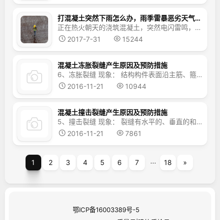
打混凝土突然下雨怎么办，雨季雷暴恶劣天气混凝土浇筑注意措施
正在热火朝天的浇筑混凝土，突然电闪雷鸣，下起雨了，怎么办？让富有经验的我告诉你怎么处理：雷暴恶劣天气，或者正在浇筑混凝土下雨了，怎么办：a.特殊结构及特种混凝土施工应避大雨雷电等恶劣气候；b.大雨天气选用低坍落度混凝土，以保证现场混凝土质量。c.建议密切关注天气预报，混凝土浇筑避开降雨天气。如确需雨天浇筑混凝土，应保证现场有足够的覆盖材料，及时覆盖。d.小雨...
2017-7-31
15244
混凝土冻胀裂缝产生原因及预防措施
6、冻胀裂缝 现象： 结构构件表面沿主筋、箍筋方向出现宽窄不一的裂缝，深度一般到主筋，周围砼酥松、剥落。 原因： 冬期施工砼结构构件未保温砼早期遭受冻结，将表层砼冻胀，解冻后钢筋部位变形仍不能恢复，而出现裂缝、剥落。 预防： 1）冬期施工时，配置砼应采用普通水泥，低水灰比，并掺...
2016-11-21
10944
混凝土撞击裂缝产生原因及预防措施
5、撞击裂缝 现象： 裂缝有水平的、垂直的和斜向的，裂缝的部位和走向随受到撞击荷载的作用点、大小和方向而异；裂缝宽度、深度和长度不一，无一定规律性。 原因： 1）拆模时受外力撞击； 2）拆模过早或拆模方法不当 预防： 1）现浇结构成型和拆模应防止受到各种施工荷载的撞...
2016-11-21
7861
...
1
2
3
4
5
6
7
18
»
鄂ICP备16003389号-5