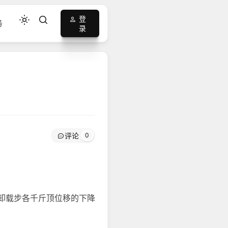
登
务
录
评论
0
卸载步各千斤顶位移的下降