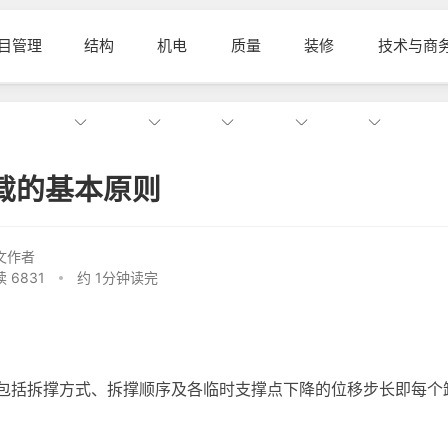
目管理
结构
机电
质量
装修
技术与商
载的基本原则
文作者
 6831
约 1分钟读完
包括拆撑方式、拆撑顺序及各临时支撑点下降的位移步长即每个