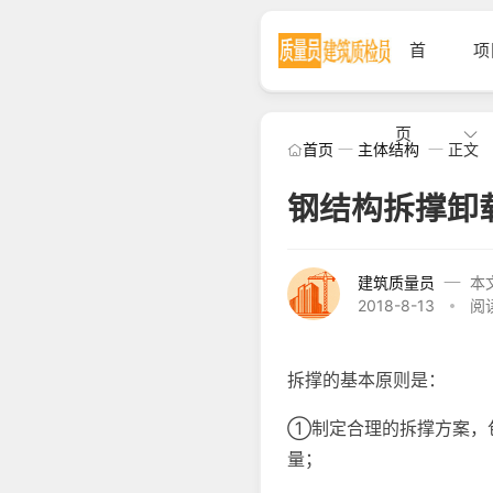
首
项
页
首页
主体结构
正文
钢结构拆撑卸
建筑质量员
本
2018-8-13
阅读
拆撑的基本原则是：
①制定合理的拆撑方案，
量；