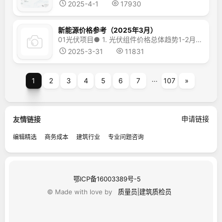
2025-4-1
17930
新能源价格参考（2025年3月）
01光伏项目● 1. 光伏组件价格总体趋势1-2月，光伏组件产量和国内需求保持增长，发电量占比继续提高，但出口继续下滑，行业信心低位运行。受近期排产谨慎、库存降低和抢装需求刺激影响，光伏产业链价格有酝酿提升趋势，产业链个别环节（主要为电池片以及部分分布式项目光伏组件）出现小幅涨价，但集中式项目光伏组件价格总体企稳。在内供外需问题有效改善以...
2025-3-31
11831
...
1
2
3
4
5
6
7
107
»
申请链接
友情链接
编辑精选
商务成本
建筑行业
专业问题咨询
鄂ICP备16003389号-5
© Made with love by
质量员|建筑质检员