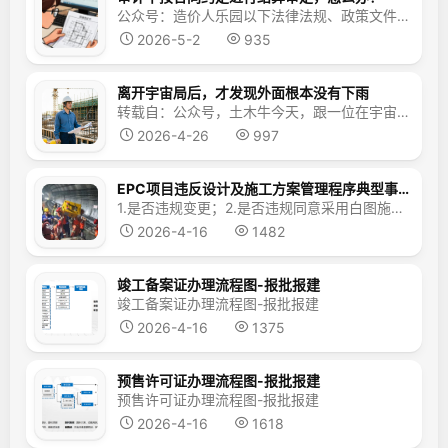
公众号：造价人乐园以下法律法规、政策文件，承包方可以拿出来和审计方好好的聊一聊，以解决问题为出发点，承包人态度一定要温和，先礼后兵，但是原则问题一定要坚持。《中华人民共和国民法典》第一百一十九条规定，依法成立的合同，对当事人具有法律约束力。《中华人民共和国民法典》第四百六十五条规定，依法成立的合同，受法律保护。依法成立的合同，仅对当事人具有法律约束力，但是法...
2026-5-2
935
离开宇宙局后，才发现外面根本没有下雨
转载自：公众号，土木牛今天，跟一位在宇宙局干了八年后离职的前同事聊天，听他说了一些最近的情况，也听他亲口说出来外面没有下雨的事实。01真的是百感交集，想来这宇宙局从一开始就是火坑，只是囿于困在坑里的人不知道罢了。我俩是一块进宇宙局的，当时应该是17年吧，这个行业虽说略有颓势，但整体上还算可以。那时候的工资奖金都很可观，三总五项的传说还在流传。由于那时候项目多...
2026-4-26
997
EPC项目违反设计及施工方案管理程序典型事故案例以及专项自查要点
1.是否违规变更；2.是否违规同意采用白图施工； 3.是否未及时进行设计交底；4.是否对工程建设质量把关不严；5.是否存在报告审查不严； 6.设计是否存在缺陷及重大错误、7.是否违规出借设计资质； 8.是否违规承揽设计业务； 9.是否违规向施工单位提供白图；10.是否存在违规采用白图施工；11.是否存在未按图施工；12...
2026-4-16
1482
竣工备案证办理流程图-报批报建
竣工备案证办理流程图-报批报建
2026-4-16
1375
预售许可证办理流程图-报批报建
预售许可证办理流程图-报批报建
2026-4-16
1618