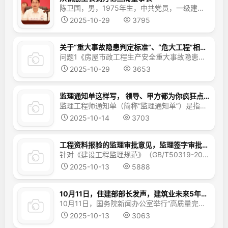
陈卫国，男，1975年生，中共党员，一级建造师、教授级高级工程师，现任第十四届全国人大代表，中国建筑第三工程局有限公司党委书记、董事长，中建铁路投资建设集团有限公司董事长。1997年7月毕业于南京建筑工程学院（今南京工业大学），获工学学士学位；2009年毕业于武汉大学，获工程管理硕士学位。1997年07月参加工作，历任中建三局一公司广州天河区东风广场项目钢筋...
2025-10-29
3795
关于“重大事故隐患判定标准”、“危大工程”相关问题，住建部最新答复汇总
问题1《房屋市政工程生产安全重大事故隐患判定标准（2024版）》第九条第五款“高处作业吊篮超载使用，或安全锁失效、安全绳（用于挂设安全带）未独立悬挂”，如果施工现场设置了独立的安全绳，工人自己未悬挂，属于此款所述的情况吗？（咨询日期：2025-09-12）回复：一、关于条款内容的界定《房屋市政工程生产安全重大事故隐患判定标准（2024...
2025-10-29
3653
监理通知单这样写， 领导、甲方都为你疯狂点赞
监理工程师通知单（简称“监理通知单”）是指监理工程师在检查承包单位在施工过程中发现的问题后，用通知单这一书面形式通知承包单位并要求其进行整改，整改后再报监理工程师复查。《建设工程监理规范》中5.4.11条规定：“对施工过程中出现的质量缺陷，专业监理工程师应及时下达监理通知单，要求承包单位整改，并检查整改结果”。...
2025-10-14
3703
工程资料报验的监理审批意见，监理签字审批意见标准版
针对《建设工程监理规范》（GB/T50319-2013）中25个工作用表及其他常见工程资料报验的监理审批意见，各位监理同胞可以参考借鉴。《建设工程监理规范》中25个工作用表1、工程监理单位用表（1）表 A.0.1 总监理工程师任命书（法人代表签字,盖单位公章）（2）表 A.0.2 工程开工令（总监签字盖执业印章）（3）表 A.0.3 监理通知单（4）表 A....
2025-10-13
5888
10月11日，住建部部长发声，建筑业未来5年方向定了
10月11日，国务院新闻办公室举行“高质量完成‘十四五’规划”系列主题新闻发布会。住房城乡建设部部长倪虹在会上表示，当前，我国城镇化正从快速增长期转向稳定发展期，城市发展正从大规模增量扩张阶段转向存量提质增效为主的阶段。住建部将制定和实施好“十五五”规划，把住房城乡建设工作一件一件抓出成...
2025-10-13
3063