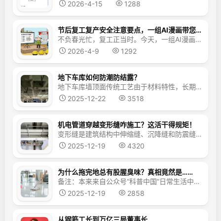
2026-4-15
1288
节后复工复产安全注意要点，一组AI漫画带您看~
不负春光忙，复工正当时。今天，一组AI漫画带您走进节后复工复产安全注意要点。绷紧安全弦，筑牢防护线。新的一年开局稳、步步安01 复工安全交底项目复工复产的号角已吹响，要做好新入场工人的安全教育培训，让规章入脑、让技能在手。定期开展应急演练，全面提升全员安全意识和应急处置能力，为项目建设注入坚实力量。02设备检查维保春节假期后，各类设备设施将迎来“...
2026-4-9
1292
地下车库如何防潮防结露？
地下车库墙顶面传统工艺由于材料特性，长期处于潮湿环境下，容易受潮结露进而导致空鼓、起皮、脱落等质量通病。我们在中建观摩项目上看到，顶面采用无机纤维喷涂、墙面采用天然石粉涂料，有助于地下车库防潮防结露，减少质量通病。地下车库受潮结露通病 一、顶面无机纤维喷涂无机纤维喷涂，是将超细无机纤维、粘结剂及固化剂混合材料，通过喷枪喷涂在顶面，形成保温绝热层，&...
2025-12-22
3518
机电管道穿越变形缝咋施工？这活干得规矩！
变形缝是建筑结构中伸缩缝、沉降缝和防震缝的总称，水电暖三大专业机电管道：水管、桥架、风管，不可避免要穿越变形缝，如不采取相应补偿措施，就会因结构沉降或伸缩造成破坏，依据规范并结合近年来观摩案例，看看机电管道穿越变形缝咋施工？2025上海市建设工程机电安装专项观摩项目示例 一、水管穿越变形缝水管穿越变形缝空间或墙体时，依据GB50242-2002《建...
2025-12-19
4320
为什么拖完地总有股腥臭味？真相竟然是……
备注：本来来自公众号“科普中国”日常生活中，我们经常会遇到这样的情况：拖地时，尤其是在瓷砖表面，会闻到一种特别的腥臭味。这种现象在潮湿或者不经常清洗的环境中尤为常见。许多人会好奇，为什么感觉还挺干净清洁的拖把，会带来这样不愉快的气味？这种气味的来源是什么？是拖把本身的问题，还是清洁过程中产生的某种化学反应？或者，这是否与我们使用的地砖...
2025-12-19
2858
从钢筋工长到万亿三局董事长