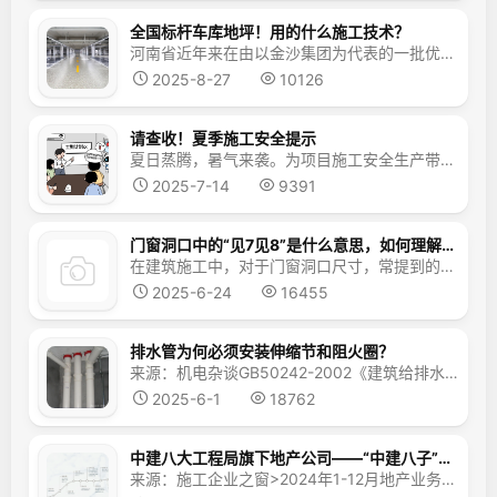
全国标杆车库地坪！用的什么施工技术？
河南省近年来在由以金沙集团为代表的一批优秀地产企业的引领下，地下车库建设水平已经超越一线城市高端楼盘，尤其是地坪工艺坚实美观，更是吸引全国地产同行观摩学习！今天就带大家看一看全国标杆车库地坪用的什么施工技术？高品质车库地坪工艺 地下车库三大使用场景：停车位、行车道、汽车坡道，分别采用三大地坪工艺：金刚砂固化地坪、彩石固化地坪、马蹄石铺装地坪，相应满足不同的使...
2025-8-27
10126
请查收！夏季施工安全提示
夏日蒸腾，暑气来袭。为项目施工安全生产带来挑战。今日，中建三局总承包公司带来一组职工手绘，夏季施工安全提示，提醒一线建设者注意安全防护，筑牢安全生产防线。01合理安排工期、生产计划严格落实高温停工、限时作业。根据气温灵活调整工作班次和户外作业时间采取换班轮休等方式，缩短连续作业时间02开展防中暑应急演练开展夏季岗前培训，讲解中暑预防和急救等职业卫生知识，增强...
2025-7-14
9391
门窗洞口中的“见7见8”是什么意思，如何理解，依据是什么？
在建筑施工中，对于门窗洞口尺寸，常提到的“见7见8”是什么意思，有何含义？工地上常说的“见7见8”指的是，门窗洞口在完成抹灰等装修工序后的净尺寸，因为最后一个数字是7或者8，所以称之为“见7见8”。举个例子，如上图中的GM1022，指的是门窗洞口的设计尺寸，洞口宽度1000mm，洞口高度...
2025-6-24
16455
排水管为何必须安装伸缩节和阻火圈？
来源：机电杂谈GB50242-2002《建筑给排水及采暖工程施工质量验收规范》5.2.4 排水塑料管必须按设计要求及位置装设伸缩节。如设计无要求时，伸缩节间距不得大于4m。高层建筑中明设排水塑料管道应按设计要求设置阻火圈或防火套管。检验方法：观察检查。一、术语解释伸缩节：一种管道补偿装置，用于吸收塑料管因温度变化产生的热胀冷缩变形。由高...
2025-6-1
18762
中建八大工程局旗下地产公司——“中建八子”最新排名
来源：施工企业之窗>2024年1-12月地产业务情况>合约销售额：4219亿，合约销售面积： 1464万平方>1.中建三局的中建壹品，总部位于武汉，2024年销售额为506亿元，位列中国房企销售额排行榜第18位。>2.>中建八局的中建东孚>，总部位于上海，2024年销售额425.2亿元，位列中国房企销售额排行榜第22位。&...