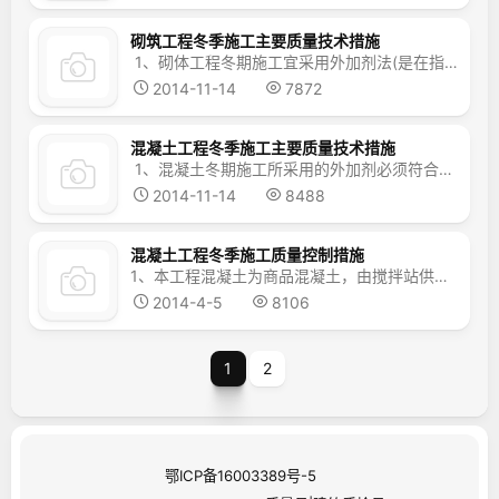
砌筑工程冬季施工主要质量技术措施
1、砌体工程冬期施工宜采用外加剂法(是在指水泥砂浆、水泥混合砂浆中掺入一定量的防冻外加剂，使砂浆中的水泥能够在负温的条件下不断地进行水化反应，增长强度，并与砖有一定的粘接力。不但使砌体在受冻过程中能获得一定的强度，而且在解冻后砌体无需作解冻验算和维护，我国砌筑工程冬期施工大多数使用氯盐)。砂浆中掺用的外加剂品种应符合《混凝土外加剂应用技术规范》G...
2014-11-14
7872
混凝土工程冬季施工主要质量技术措施
1、混凝土冬期施工所采用的外加剂必须符合现行规范《混凝土外加剂》（GB8076－2008）和《混凝土外加剂应用技术规范》GB50119的规定，同时应具有合格证、检验报告，并经复试合格后方可使用。 2、外加剂的掺量应严格执行国家现行规范有关规定。外加剂的使用必须通过混凝土配合比的试配、调整，以适应冬期施工的需要，同时应加强计量...
2014-11-14
8488
混凝土工程冬季施工质量控制措施
1、本工程混凝土为商品混凝土，由搅拌站供应。当气温下降至0℃以下时，严格按照质量控制标准掺加防冻剂、减水剂，掺加后混凝土的含气量应符合普通混凝土配合比设计的规定进行抗冻混凝土配合比设计时，尚应增加抗冻融性能试验；砼的水灰比不得大于0.6,为减少冻害,应将配合比中的用水量降低到最低标准。凝土拌合物的运输应正确选择运输容器的形式、大小以及放置搅拌机的地...
2014-4-5
8106
1
2
鄂ICP备16003389号-5