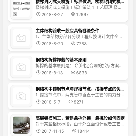
楼梯封闭式支模施工标准做法，楼梯封闭式模板做法和示意图
楼梯封闭式支模施工标准做法 1 工艺原理 楼梯梯段支模采用封闭式支模方式，并在踏步模板阳角处增加角钢，踏步模板增加透气孔，使浇筑混凝土后的楼梯踏步阴阳角方正，无气泡，表面观感良好。 2 工艺流程 ...
2018-8-27
12667
主体结构验收一般应具备哪些条件
1、主体结构分部各分项工程应按设计文件全部施工完成，并符合施工质量验收规范要求。 2、质量保证资料，参建建各方责任主体质量行为资料经审查齐全，符合要求（资料应提前五天报监督科审查）。 3、整改通知单提出的问题必须全数处理完毕，并符合要求。 ...
2018-8-20
7768
钢结构拆撑卸载的基本原则
拆撑的基本原则是： ①制定合理的拆撑方案，包括拆撑方式、拆撑顺序及各临时支撑点下降的位移步长即每个卸载步各千斤顶位移的下降量； ②拆撑过程中应保证主体结构和临吋支撑内力和位移的变化是一个缓慢过程，平稳过渡； ③拆撑过程中应控制主体结构和临时支撑内力和位移变化幅值在一定范围内，使它们不发生强度破坏或失稳。 ...
2018-8-13
6838
钢结构中铸钢节点与焊接节点、搭接节点的优缺点是什么？
1. 搭接节点中，两支管中垂直于主管的内力分量可相互平衡，使得主管连接面所承受的作用力相对减小；同时，搭接部位的存在也增大了约束主管管壁局部变形的刚度。近年来的搭接节点试验和有限元分析结果均表明，搭接节点的破坏模式主要为支管局部屈曲破坏、支管局部屈曲与主管管壁塑性的联合破坏、支管轴向屈服破坏等三种模式。节点承载力高于受压支管作为被搭接管的节点承...
2018-5-7
8271
高层铝模施工，若是悬挑外架，悬挑段如何固定
对于某些铝模标段，由于外立面设计或者工艺做法等要求导致无法采用提升架，不得不采用悬挑脚手架，而传统悬挑脚手架需要穿越结构保证锚固端长度，必须在铝模板上开孔，严重影响结构成型质量，同时对后期砌体及装修构成影响，而大量的预留洞为后期外墙渗漏埋下隐患。 螺栓连接式悬挑脚手架的应用，则可以很好地解决以...
2017-11-15
18414