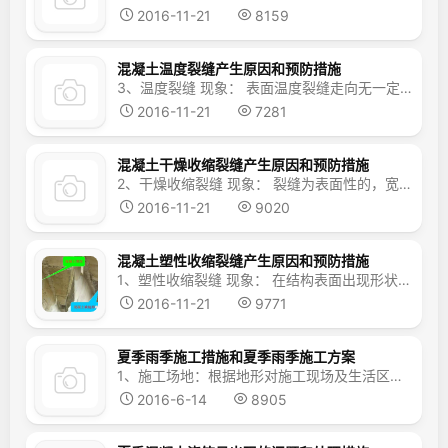
2016-11-21
8159
混凝土温度裂缝产生原因和预防措施
3、温度裂缝 现象： 表面温度裂缝走向无一定规律性；梁板式或长度尺寸较大的结构，裂缝多平生于短边；大面积结构裂缝常纵横交错。深进的和贯穿的湿度裂缝，一般与短边方向平行或接近于平行，裂缝沿全长分段出现，中间较密。裂缝宽度大小不一，一般在0.5mm以下，裂缝宽度沿全长没有多大变化。温度裂缝多发生在施工期间，缝宽受温度变化影响较明...
2016-11-21
7281
混凝土干燥收缩裂缝产生原因和预防措施
2、干燥收缩裂缝 现象： 裂缝为表面性的，宽度较细，多在0.05—0.2mm之间。其走向纵横交错，没有规律性较薄的梁、板类构件（或桁架杆件），多沿短方向分布；整体性结构多发生在结构变截面处；平面裂缝多延伸到变截面部位或块体边缘，大体积混凝土在平面曾位较为多见，但侧面也常出现；预制构件多产生在箍筋位置。亦称“干缩裂缝” ...
2016-11-21
9020
混凝土塑性收缩裂缝产生原因和预防措施
1、塑性收缩裂缝 现象： 在结构表面出现形状不规则长短不一，互不连贯，类似干燥的泥浆面。大多在砼浇筑初期（浇筑后4h左右），当砼本身与外界气温相差悬殊，或本身温度长时间过高（400以上）而气候很干燥的情况下出现。塑性裂缝又称龟裂，严格讲属于干缩裂缝，出现很普遍。 原因： 1）砼浇筑后，表面没有及时覆盖...
2016-11-21
9771
夏季雨季施工措施和夏季雨季施工方案
1、施工场地：根据地形对施工现场及生活区分别形成良好的排水系统，以保证水流畅通、不积水。 2、钢筋工程： (1)钢筋加工场地要做好防雨排水工作,对钢筋原材及加工好的钢筋要用塑料布覆盖，防止雨水锈蚀钢筋，钢筋堆放场地全部用细石砼进行硬化处理，将钢筋放在250mm×300mm的砼墩上，防止积水浸泡和泥土污染钢筋。 (...
2016-6-14
8905