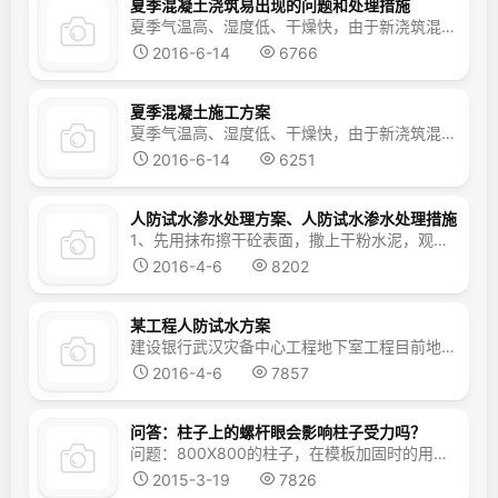
夏季混凝土浇筑易出现的问题和处理措施
夏季气温高、湿度低、干燥快，由于新浇筑混凝土可能出现凝结速度加快、强度降低等不利影响，这时进行混凝土的浇筑作业时需要特别细心。正确地分析出现不利影响因素的原因，进而采取有效的技术措施，以消除不利因素或使之降到最低程度是很有必要的。 1、炎热气候对混凝土的不利影响 当混凝土的温度升高时，为了保持浇筑作业所需要的坍落度，混凝土的...
2016-6-14
6766
夏季混凝土施工方案
夏季气温高、湿度低、干燥快，由于新浇筑混凝土可能出现凝结速度加快、强度降低等不利影响，这时进行混凝土的浇筑作业时需要特别细心。正确地分析出现不利影响因素的原因，进而采取有效的技术措施，以消除不利因素或使之降到最低程度是很有必要的。 1、炎热气候对混凝土的不利影响 当混凝土的温度升高时，为了保持浇筑作业所需要的坍落度，混凝土...
2016-6-14
6251
人防试水渗水处理方案、人防试水渗水处理措施
1、先用抹布擦干砼表面，撒上干粉水泥，观察渗漏点，然后做出标识，再将渗漏范围尽量缩小，改面漏为线漏，线漏缩小至点或数点，最后对点漏进行修补，修补时采用速凝型无机防水堵漏材料进行修补。 2、将渗漏处造成喇叭状的孔洞，将残渣泥砂等清理干净，擦去表面水。按配合比要求迅速拌合堵漏材料。把拌好的堵漏胶泥放在手上，赶到胶泥发热并开始变硬...
2016-4-6
8202
某工程人防试水方案
建设银行武汉灾备中心工程地下室工程目前地下室已封顶,人防门框、封堵门框、吊钩、密闭套管、防暴地露均预埋完毕，人防门未安装。 本工程埋置深度-6.15m。基坑边坡为高压旋喷桩加混凝土喷锚支护，现结构稳定性已经接近极限状态，无法进行外墙室外的试水工作；根据人防工程有关试水的规定，经于市、区人防管理机构及业主、监理单位协商同意，决定采用外墙和...
2016-4-6
7857
问答：柱子上的螺杆眼会影响柱子受力吗？
问题：800X800的柱子，在模板加固时的用对拉螺杆加pvc套管,几乎每高70厘米就在柱中心留一孔，并且双向四面都有孔的，这样对柱子结构有影响吗?,有规范依据可查吗？ 答案：这么小的孔洞不会影响柱子受力的，如果你大学时候学过弹性力学，就会明白这个道理了。简单的理解，拱形受力来考虑，圆孔部位的力从边上传递走了。
2015-3-19
7826