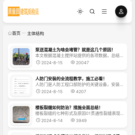
首页
主体结构
泵送混凝土为啥会堵管？就是这几个原因！
本文根据混凝土搅拌站提供的各项数据，总结了一些在应用泵送商品砼堵泵、堵管的一些经验教训，希望对工程朋友们有所帮助。泵送砼的特点是料质均匀，质量稳定，供料速度快，可一次连续完成垂直和水平运输，生产效率高、节约劳动力。由于输送泵沿管道输送和浇筑，管道堵塞就是泵送砼令人最担心的事。提问：用拖泵往深基坑里泵送混凝土时容易堵管是什么原因？应采取什么措施？答：当深基坑深...
2024-8-15
20047
人防门安装的全流程教学，施工必看！
人防门是人防工程口部防护的关键设备，安装质量的优劣将直接影响孔口防护效能，加强监督、规范质量控制行为是确保人防门安装质量的根本途径。本文分享的教学示范片是以法律法规和规范为依据，重点介绍了人防门安装过程中，监管和施工责任主体职责履行的要求与方法。 《人防门安装质量控制的基本方法》施工指导 一安装前的质量控制 （一）编制施工组织计划&...
2024-8-15
4207
楼板裂缝如何防治？措施全面总结！
楼板裂缝的七种形式及原因01贯通性裂缝表现形式：现浇楼板中部出现贯通性裂缝。形成原因：配合比、材料不符合要求或现场加水致使坍落度过大，堆载过重、拆模过早、养护不良。混凝土早期强度低，水化及养护过程中干缩所致。 02梁侧规则性裂缝表现形式：现浇楼板上表面在梁两侧出现规则性裂缝。形成原因：梁面负弯矩钢筋配筋不够或钢筋被踩踏致使负筋保护层过大。 ...
2024-8-14
3949