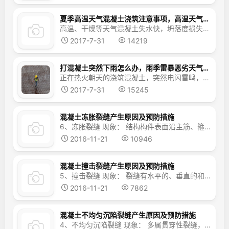
夏季高温天气混凝土浇筑注意事项，高温天气如何保证混凝土浇筑质量
高温、干燥等天气混凝土失水快，坍落度损失快，砼入模温度高，易出现塑性收缩裂缝、温度应力裂缝等。现场混凝土浇筑应注意以下事项： 1、在太阳暴晒时，混凝土在终凝前可能会因为表面严重失水而收缩开裂。此时，应在混凝土初凝后、出现裂缝前对混凝土表面喷雾或洒水花以补充混凝土表面水分，或立即覆盖湿麻袋进行养护，或者覆盖塑料...
2017-7-31
14219
打混凝土突然下雨怎么办，雨季雷暴恶劣天气混凝土浇筑注意措施
正在热火朝天的浇筑混凝土，突然电闪雷鸣，下起雨了，怎么办？让富有经验的我告诉你怎么处理：雷暴恶劣天气，或者正在浇筑混凝土下雨了，怎么办：a.特殊结构及特种混凝土施工应避大雨雷电等恶劣气候；b.大雨天气选用低坍落度混凝土，以保证现场混凝土质量。c.建议密切关注天气预报，混凝土浇筑避开降雨天气。如确需雨天浇筑混凝土，应保证现场有足够的覆盖材料，及时覆盖。d.小雨...
2017-7-31
15245
混凝土冻胀裂缝产生原因及预防措施
6、冻胀裂缝 现象： 结构构件表面沿主筋、箍筋方向出现宽窄不一的裂缝，深度一般到主筋，周围砼酥松、剥落。 原因： 冬期施工砼结构构件未保温砼早期遭受冻结，将表层砼冻胀，解冻后钢筋部位变形仍不能恢复，而出现裂缝、剥落。 预防： 1）冬期施工时，配置砼应采用普通水泥，低水灰比，并掺...
2016-11-21
10946
混凝土撞击裂缝产生原因及预防措施
5、撞击裂缝 现象： 裂缝有水平的、垂直的和斜向的，裂缝的部位和走向随受到撞击荷载的作用点、大小和方向而异；裂缝宽度、深度和长度不一，无一定规律性。 原因： 1）拆模时受外力撞击； 2）拆模过早或拆模方法不当 预防： 1）现浇结构成型和拆模应防止受到各种施工荷载的撞...
2016-11-21
7862
混凝土不均匀沉陷裂缝产生原因及预防措施
4、不均匀沉陷裂缝 现象： 多属贯穿性裂缝，其直向与沉陷情况有关，有的在上部，有的在下部，一般与地面垂直或呈300—400角方向发展。较大的不均匀沉陷裂缝，往往上下或左右有一定的差距，裂缝宽度受温度变化影响小，因荷载大小而异，且与不均匀沉降值成比例。 地基未经夯实引起沉陷 原因： 1）结构...