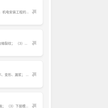
质量通病是影响机电安装工程质量的重要问题之一，只有质量通病得到了有效地控制，机电安装工程的质量、各系统的功能才能够得到可靠保证。若要有效控制质量通病，就必须先认识质量通病，才能制定有针对性的防控措施。 1、机电安装工程与装饰工程不协调的问题 建筑设备及建筑电气的安装工程和装饰装修工程必须密切配合，不应各自为政。施工总包单位必...
裂缝常见问题有： （1）水灰比过大，表面产生气孔，龟裂； （2）水泥用量过大，收缩裂纹； （3）养护不好或不及时，表面脱水，干缩裂纹； （4）坍落度太大，浇筑过高过厚，素浆上浮表面龟裂； （5）拆模过早，用力不当将混凝土撬裂； （6）混凝土表面抹压不实； （7）...
板缝混凝土浇筑不实常见问题有： （1）板缝太小，石子过大； （2）缝模板支吊不牢、变形、漏浆； （3）缝内杂物未清，或缝内布管； （4）无小振动棒插捣或不振捣或振捣不好
错台常见问题有： （1） 放线误差过大； （2）模板位移变形，支模时无须直找正措施； （3）下层模板顶部倾斜或涨模，上层模板纠正复位形成错台；