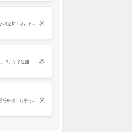
混凝土的泌水与扒底犹如一对孪生兄弟，一般情况下是同时出现的，混凝土一泌水，水和泥浆上浮，下沉的石子就紧紧与基底粘结在一起，这种现象就是混凝土扒底、板结。 扒底原因： 外加剂掺量高，尤其是新型、高效减水剂对掺量十分敏感，掺量稍高一点或用量提高两三公斤，都会出现泌水、扒底现象。 如何防止： 1、新减水剂要...
1、暴晒或大风时，表面水分急剧蒸发，加大混凝土表面干缩； 2、配合比中砂率过大； 3、砂子过细、含泥量大； 4、水胶比过大，混凝土坍落度大； 5、工地未进行二次抹压； 6、工地未适时养护； 7、钢筋或预埋管线保护层过小。 预拌混凝土比现场搅拌混凝土的收缩要大50-6...
施
质量问题：地下室墙体开裂常发生在墙体较长或混凝土强度等级较高的部位，裂纹多系等距离、几乎与长向垂直的直线裂纹，很有规则。 主要原因：墙体长、混凝土强度等级高，收缩大造成的，不是混凝土本身质量问题。该裂纹对承载力无影响，只须表面封闭。 如何防止和减少：设计时要尽量降低混凝土强度等级，宜采用C35以下混凝土，墙体水平抗裂筋适当增...