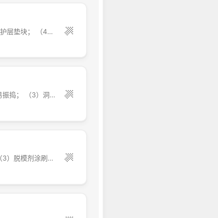
常见问题有： （1）同“蜂窝”原因； （2）钢筋骨架加工不准，顶贴模板； （3）缺保护层垫块； （4）钢筋过密； （5）无钢筋定位措施、钢筋位移贴模。 防治措施为 ①浇筑混凝土前应检查钢筋及保护层垫块位置正确，木模板应充分湿润； ②钢筋密集时粗集料应...
常见问题有： （1）同蜂窝原因； （2）钢筋太密，混凝土骨料太粗，不易下灰，不易振捣； （3）洞口、坑底模板无排气口，混凝土内有气囊。 防治措施为： ①在钢筋密集处采用高一强度等级的细石混凝土，认真分层捣固或配以人工插捣； ②有预留孔洞处应从其两侧同时下料，认真振捣； ...
常见问题有： （1）同“蜂窝”原因； （2）模板清理不净，或拆模过早，模板粘连； （3）脱模剂涂刷不匀或漏刷； （4）木模未浇水湿润，混凝土表面脱水，起粉； （5）浇注时间过长，模板上挂灰过多不及时清理，造成面层不密实； （6）振捣时间不充分，气泡未排除。 防治措施为： ...