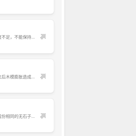
洞口变形常见问题有： （1）模内顶撑间太大，断面太小； （2）模内无斜顶撑，刚度不足，不能保持方正； （3）混凝土不对称浇注将模挤偏； （4）洞口模板与主体模板固定不好，造成相对移动
常见问题有： （1）模板设计未考虑防止拆模掉角因素； （2）木模未提前湿润，浇注后木模膨胀造成混凝土角拉裂； （3）模板缝不严，漏浆； （4）模板未涂刷隔离剂或涂刷不佳，造成拆模粘连； （5）拆模过早过猛，拆模方法及程序不当； （6）养护不好。 防治措施为： ...
常见问题有： （1）模板根部缝隙堵塞不严漏浆； （2）浇注前未下同混凝土配合比成份相同的无石子砂浆； （3）混凝土和易性差，水灰比过大石子沉底； （4）浇注高度过高，混凝土集中一处下料，混凝土高析或石子赶堆； （5）振捣不实； （6）模内清理不净、湿润不好。