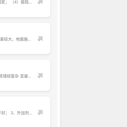
常见问题有： （1）配合比计量不准，砂石级配不好； （2）搅拌不匀； （3）模板漏浆； （4）振捣不够或漏振； （5）一次浇捣混土太厚，分层不清，混凝土交接不清，振捣质量无法掌握； （6）自由倾落高度超过规定，混凝土离析、石子赶堆； （7）振捣器损坏，或监时断电造...
卫生间积水、漏水、管道堵塞是最常见的质量通病。 积水的原因是，地漏安装高度偏差较大，地面施工无法弥补；地面在地漏四周形成倒坡；地面的平整度及坡向地漏的坡度不符合要求。 漏水的原因是:排水管甩口高度不够，大便器出口插入排水管的深度不够；蹲坑出口与排水管连接处没有填抹严实；厕所地面防水处理不好，使上层渗漏水顺管道四周和墙缝流到下...
(一)混凝土裂缝 混凝土结构及构件产生裂缝是一种常见的质量通病，裂缝的原因也极其错综复杂 混凝土裂缝主要有七大类，究竟是由哪一类中的何种原因所引起的裂缝，则应针对质量问题的特征作具体分析。 混凝土干缩裂缝 1.裂缝特征 混凝土干缩裂缝特征具有表面性，缝宽较细，多在0.05~0.2mm之间，...
混凝土离析 1、水胶比过大（有可能车中积水未倒净）； 2、粗骨料粒径过大，级配不好； 3、外加剂掺量过大。 使用离析混凝土的后果： 1、堵管； 2、会造成墙、柱结构分层，严重时柱、墙上部很大范围内无粗骨料，必须拆除返工； 3、会造成梁板结构...