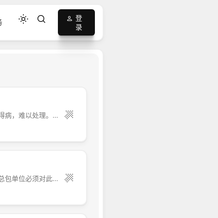
登
务
录
厨、卫间渗漏是住宅工程中一个难缠的质量通病，具有多发性和根治难的特点，一旦得病，难以处理。比如下面的这几个实例图片，便是厨卫渗漏的典型： 卫生间结构板渗漏 卫生间墙体根部渗漏 厨房烟道处渗漏 管道吊模渗漏 &n...
建筑设备及建筑电气的安装工程和装饰装修工程必须密切配合，不应各自为政。施工总包单位必须对此给予高度重视，采取强有力的措施进行全面控制。在工程实际中经常出现以下问题： 1）卫生间（或块材铺贴）墙面上的电气开关等与块材的排板不协调。电气开关的位置无规律可循，即不与面砖的缝对正也不在面砖的中心，达不到精细、美观的要求。 2）卫生间...