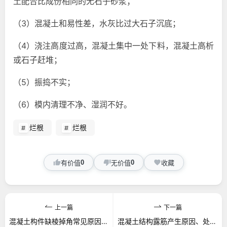
土配合比成份相同的无石子砂浆；
（3）混凝土和易性差，水灰比过大石子沉底；
（4）浇注高度过高，混凝土集中一处下料，混凝土高析
或石子赶堆；
（5）振捣不实；
（6）模内清理不净、湿润不好。
烂根
烂根
0
0
有价值
无价值
收藏
上一篇
下一篇
混凝土构件缺棱掉角常见原因及防止措施
混凝土结构露筋产生原因、处理方法和预防措施