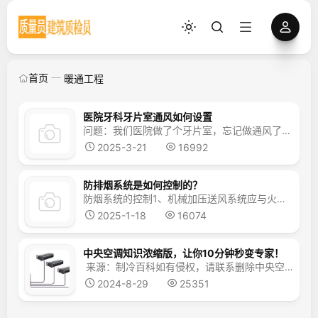
首页
暖通工程
医院牙科牙片室通风如何设置
问题：我们医院做了个牙片室，忘记做通风了，现在做通风有什么额外要求吗？回答：风管墙内墙外500范围内，2.5铅皮包裹风管
2025-3-21
16992
防排烟系统是如何控制的？
防烟系统的控制1、机械加压送风系统应与火灾自动报警系统联动，其联动控制应符合下列规定：（1）应由加压送风口所在防火分区内的两只独立的火灾探测器或一只火灾探测器与一只手动火灾报警按钮的报警信号，作为送风口开启和加压送风机启动的联动触发信号，并应由消防联动控制器联动控制相关层前室等需要加压送风场所的加压送风口开启和加压送风机启动。 （2）应...
2025-1-18
16074
中央空调知识浓缩版，让你10分钟秒变专家！
来源：制冷百科如有侵权，请联系删除中央空调的定义若干房间使用一台主机的空气调节系统。中央空调的优势兼顾美观与功能一体的理想型空调类型，尤其在满足多房间制冷功能上性价比高于普通空调。中央空调分类 氟系统与水系统（就今天着重来讲）氟系统是由室外机与室内机共同组成的制冷系统，内外机通过铜管连接，管道里面走的是制冷剂——冷媒（就是...
2024-8-29
25351