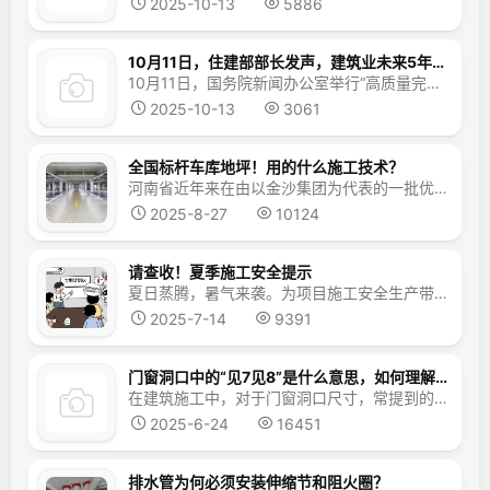
2025-10-13
5886
10月11日，住建部部长发声，建筑业未来5年方向定了
10月11日，国务院新闻办公室举行“高质量完成‘十四五’规划”系列主题新闻发布会。住房城乡建设部部长倪虹在会上表示，当前，我国城镇化正从快速增长期转向稳定发展期，城市发展正从大规模增量扩张阶段转向存量提质增效为主的阶段。住建部将制定和实施好“十五五”规划，把住房城乡建设工作一件一件抓出成...
2025-10-13
3061
全国标杆车库地坪！用的什么施工技术？
河南省近年来在由以金沙集团为代表的一批优秀地产企业的引领下，地下车库建设水平已经超越一线城市高端楼盘，尤其是地坪工艺坚实美观，更是吸引全国地产同行观摩学习！今天就带大家看一看全国标杆车库地坪用的什么施工技术？高品质车库地坪工艺 地下车库三大使用场景：停车位、行车道、汽车坡道，分别采用三大地坪工艺：金刚砂固化地坪、彩石固化地坪、马蹄石铺装地坪，相应满足不同的使...
2025-8-27
10124
请查收！夏季施工安全提示
夏日蒸腾，暑气来袭。为项目施工安全生产带来挑战。今日，中建三局总承包公司带来一组职工手绘，夏季施工安全提示，提醒一线建设者注意安全防护，筑牢安全生产防线。01合理安排工期、生产计划严格落实高温停工、限时作业。根据气温灵活调整工作班次和户外作业时间采取换班轮休等方式，缩短连续作业时间02开展防中暑应急演练开展夏季岗前培训，讲解中暑预防和急救等职业卫生知识，增强...
2025-7-14
9391
门窗洞口中的“见7见8”是什么意思，如何理解，依据是什么？
在建筑施工中，对于门窗洞口尺寸，常提到的“见7见8”是什么意思，有何含义？工地上常说的“见7见8”指的是，门窗洞口在完成抹灰等装修工序后的净尺寸，因为最后一个数字是7或者8，所以称之为“见7见8”。举个例子，如上图中的GM1022，指的是门窗洞口的设计尺寸，洞口宽度1000mm，洞口高度...
2025-6-24
16451
排水管为何必须安装伸缩节和阻火圈？