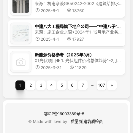
来源：机电杂谈GB50242-2002《建筑给排水及采暖工程施工质量验收规范》5.2.4 排水塑料管必须按设计要求及位置装设伸缩节。如设计无要求时，伸缩节间距不得大于4m。高层建筑中明设排水塑料管道应按设计要求设置阻火圈或防火套管。检验方法：观察检查。一、术语解释伸缩节：一种管道补偿装置，用于吸收塑料管因温度变化产生的热胀冷缩变形。由高...
2025-6-1
18760
中建八大工程局旗下地产公司——“中建八子”最新排名
来源：施工企业之窗>2024年1-12月地产业务情况>合约销售额：4219亿，合约销售面积： 1464万平方>1.中建三局的中建壹品，总部位于武汉，2024年销售额为506亿元，位列中国房企销售额排行榜第18位。>2.>中建八局的中建东孚>，总部位于上海，2024年销售额425.2亿元，位列中国房企销售额排行榜第22位。&...
2025-4-1
17927
新能源价格参考（2025年3月）
01光伏项目● 1. 光伏组件价格总体趋势1-2月，光伏组件产量和国内需求保持增长，发电量占比继续提高，但出口继续下滑，行业信心低位运行。受近期排产谨慎、库存降低和抢装需求刺激影响，光伏产业链价格有酝酿提升趋势，产业链个别环节（主要为电池片以及部分分布式项目光伏组件）出现小幅涨价，但集中式项目光伏组件价格总体企稳。在内供外需问题有效改善以...
2025-3-31
11829
...
1
2
3
4
5
6
7
107
»
鄂ICP备16003389号-5
© Made with love by
质量员|建筑质检员