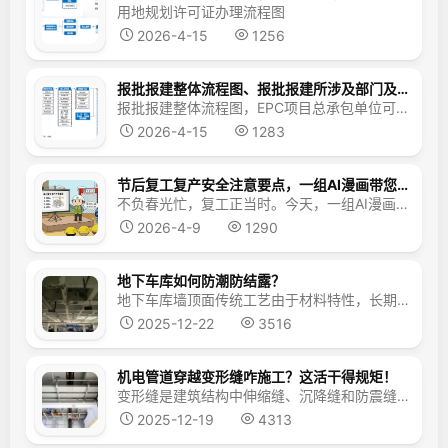
用地规划许可证办理流程图
2026-4-15
1256
报批报建整体流程图、报批报建所涉及部门及职能、报批报建产生费用
报批报建整体流程图，EPC项目总承包单位可以参考一下
2026-4-15
1283
节后复工复产安全注意要点，一组AI漫画带您看~
不负春光忙，复工正当时。今天，一组AI漫画带您走进节后复工复产安全注意要点。绷紧安全弦，筑牢防护线。新的一年开局稳、步步安01 复工安全交底项目复工复产的号角已吹响，要做好新入场工人的安全教育培训，让规章入脑、让技能在手。定期开展应急演练，全面提升全员安全意识和应急处置能力，为项目建设注入坚实力量。02设备检查维保春节假期后，各类设备设施将迎来“...
2026-4-9
1290
地下车库如何防潮防结露？
地下车库墙顶面传统工艺由于材料特性，长期处于潮湿环境下，容易受潮结露进而导致空鼓、起皮、脱落等质量通病。我们在中建观摩项目上看到，顶面采用无机纤维喷涂、墙面采用天然石粉涂料，有助于地下车库防潮防结露，减少质量通病。地下车库受潮结露通病 一、顶面无机纤维喷涂无机纤维喷涂，是将超细无机纤维、粘结剂及固化剂混合材料，通过喷枪喷涂在顶面，形成保温绝热层，&...
2025-12-22
3516
机电管道穿越变形缝咋施工？这活干得规矩！
变形缝是建筑结构中伸缩缝、沉降缝和防震缝的总称，水电暖三大专业机电管道：水管、桥架、风管，不可避免要穿越变形缝，如不采取相应补偿措施，就会因结构沉降或伸缩造成破坏，依据规范并结合近年来观摩案例，看看机电管道穿越变形缝咋施工？2025上海市建设工程机电安装专项观摩项目示例 一、水管穿越变形缝水管穿越变形缝空间或墙体时，依据GB50242-2002《建...
2025-12-19
4313