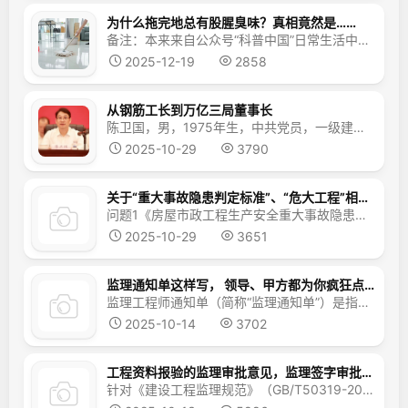
为什么拖完地总有股腥臭味？真相竟然是……
备注：本来来自公众号“科普中国”日常生活中，我们经常会遇到这样的情况：拖地时，尤其是在瓷砖表面，会闻到一种特别的腥臭味。这种现象在潮湿或者不经常清洗的环境中尤为常见。许多人会好奇，为什么感觉还挺干净清洁的拖把，会带来这样不愉快的气味？这种气味的来源是什么？是拖把本身的问题，还是清洁过程中产生的某种化学反应？或者，这是否与我们使用的地砖...
2025-12-19
2858
从钢筋工长到万亿三局董事长
陈卫国，男，1975年生，中共党员，一级建造师、教授级高级工程师，现任第十四届全国人大代表，中国建筑第三工程局有限公司党委书记、董事长，中建铁路投资建设集团有限公司董事长。1997年7月毕业于南京建筑工程学院（今南京工业大学），获工学学士学位；2009年毕业于武汉大学，获工程管理硕士学位。1997年07月参加工作，历任中建三局一公司广州天河区东风广场项目钢筋...
2025-10-29
3790
关于“重大事故隐患判定标准”、“危大工程”相关问题，住建部最新答复汇总
问题1《房屋市政工程生产安全重大事故隐患判定标准（2024版）》第九条第五款“高处作业吊篮超载使用，或安全锁失效、安全绳（用于挂设安全带）未独立悬挂”，如果施工现场设置了独立的安全绳，工人自己未悬挂，属于此款所述的情况吗？（咨询日期：2025-09-12）回复：一、关于条款内容的界定《房屋市政工程生产安全重大事故隐患判定标准（2024...
2025-10-29
3651
监理通知单这样写， 领导、甲方都为你疯狂点赞
监理工程师通知单（简称“监理通知单”）是指监理工程师在检查承包单位在施工过程中发现的问题后，用通知单这一书面形式通知承包单位并要求其进行整改，整改后再报监理工程师复查。《建设工程监理规范》中5.4.11条规定：“对施工过程中出现的质量缺陷，专业监理工程师应及时下达监理通知单，要求承包单位整改，并检查整改结果”。...
2025-10-14
3702
工程资料报验的监理审批意见，监理签字审批意见标准版
针对《建设工程监理规范》（GB/T50319-2013）中25个工作用表及其他常见工程资料报验的监理审批意见，各位监理同胞可以参考借鉴。《建设工程监理规范》中25个工作用表1、工程监理单位用表（1）表 A.0.1 总监理工程师任命书（法人代表签字,盖单位公章）（2）表 A.0.2 工程开工令（总监签字盖执业印章）（3）表 A.0.3 监理通知单（4）表 A....