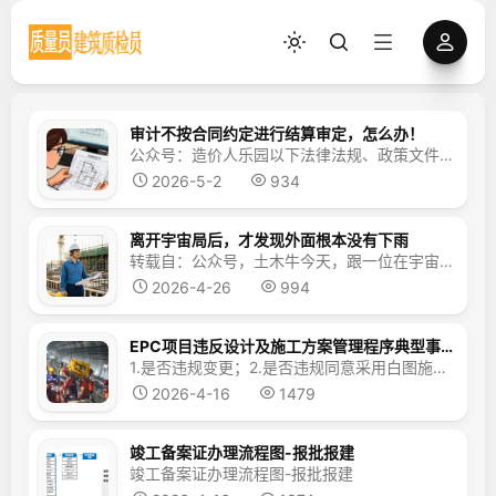
审计不按合同约定进行结算审定，怎么办！
公众号：造价人乐园以下法律法规、政策文件，承包方可以拿出来和审计方好好的聊一聊，以解决问题为出发点，承包人态度一定要温和，先礼后兵，但是原则问题一定要坚持。《中华人民共和国民法典》第一百一十九条规定，依法成立的合同，对当事人具有法律约束力。《中华人民共和国民法典》第四百六十五条规定，依法成立的合同，受法律保护。依法成立的合同，仅对当事人具有法律约束力，但是法...
2026-5-2
934
离开宇宙局后，才发现外面根本没有下雨
转载自：公众号，土木牛今天，跟一位在宇宙局干了八年后离职的前同事聊天，听他说了一些最近的情况，也听他亲口说出来外面没有下雨的事实。01真的是百感交集，想来这宇宙局从一开始就是火坑，只是囿于困在坑里的人不知道罢了。我俩是一块进宇宙局的，当时应该是17年吧，这个行业虽说略有颓势，但整体上还算可以。那时候的工资奖金都很可观，三总五项的传说还在流传。由于那时候项目多...
2026-4-26
994
EPC项目违反设计及施工方案管理程序典型事故案例以及专项自查要点
1.是否违规变更；2.是否违规同意采用白图施工； 3.是否未及时进行设计交底；4.是否对工程建设质量把关不严；5.是否存在报告审查不严； 6.设计是否存在缺陷及重大错误、7.是否违规出借设计资质； 8.是否违规承揽设计业务； 9.是否违规向施工单位提供白图；10.是否存在违规采用白图施工；11.是否存在未按图施工；12...
2026-4-16
1479
竣工备案证办理流程图-报批报建
竣工备案证办理流程图-报批报建