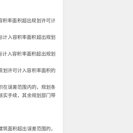
容积率面积超出规划许可计
际计入容积率面积超出规划
际计入容积率面积超出规划
规划许可计入容积率面积的
积在误差范围内的，规划条
核实手续，其余规划部门带
建筑面积超出误差范围的，