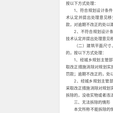
按以下方式处理：
1、符合规划设计条件的
术认定并提出处理意见移
款，对逾期不改正的处以建
2、不符合规划设计条件
技术认定并提出处理意见
（二）建筑平面尺寸、
的，按以下方式处理：
1、经城乡规划主管部门
取改正措施消除对规划实
罚款；逾期不改正的，处以
2、经城乡规划主管部门
采取改正措施消除对规划
拆除的，没收实物或者违法
三、无法拆除的情形
本文所称不能拆除的情形