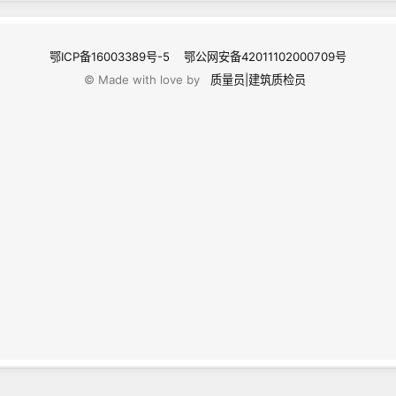
鄂ICP备16003389号-5
鄂公网安备42011102000709号
© Made with love by
质量员|建筑质检员