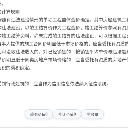
形。
计算规则
有违法建设情形的单项工程整体造价确定。其中房屋建筑工
的违法建设，以竣工结算价作为工程造价，竣工结算价参照有资
的竣工结算资料。尚未完成竣工结算的违法建设，可以根据工程
当事人提供的施工合同价明显低于市场价格的，应当委托有资质
没收违法收入的，对已经销售的，按销售平均单价与违法超
单价明显低于同类房地产市场价格的，应当委托有资质的房地产
面积的乘积确定。
行政处罚的，应当作为信用信息依法纳入征信系统。
0
0
有价值
无价值
收藏