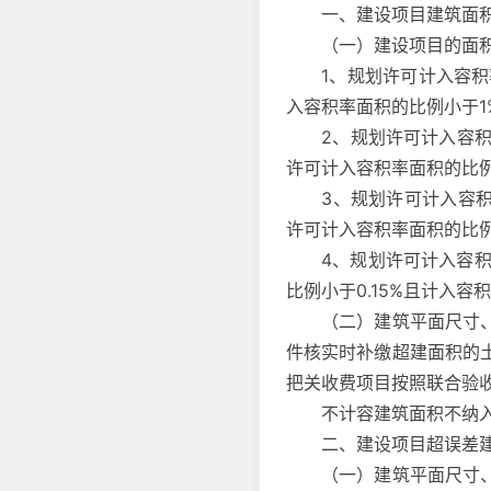
一、建设项目建筑面积
（一）建设项目的面积
1、规划许可计入容积率
入容积率面积的比例小于1
2、规划许可计入容积率
许可计入容积率面积的比例
3、规划许可计入容积率
许可计入容积率面积的比例
4、规划许可计入容积率
比例小于0.15%且计入容
（二）建筑平面尺寸、层
件核实时补缴超建面积的
把关收费项目按照联合验
不计容建筑面积不纳入
二、建设项目超误差建
（一）建筑平面尺寸、层