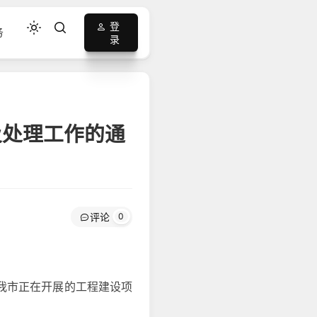
登
务
录
及处理工作的通
评论
0
我市正在开展的工程建设项