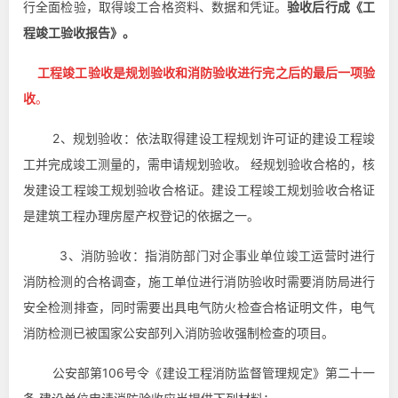
行全面检验，取得竣工合格资料、数据和凭证。
验收后行成《工
程竣工验收报告》。
工程竣工验收是规划验收和消防验收进行完之后的最后一项验
收
。
2、规划验收：
依法取得建设工程规划许可证的建设工程竣
工并完成竣工测量的，需申请
规划验收
。 经
规划验收
合格的，核
发建设工程竣工
规划验收
合格证。建设工程竣工
规划验收
合格证
是建筑工程办理房屋产权登记的依据之一。
3、消防验收：
指消防部门对企事业单位
竣工
运营时进行
消防检测的合格调查，施工单位进行消防验收时需要消防局进行
安全检测排查，同时需要出具电气防火检查合格证明文件，电气
消防检测已被国家公安部列入消防验收强制检查的项目。
公安部
第106号令《
建设工程消防监督管理规定
》第二十一