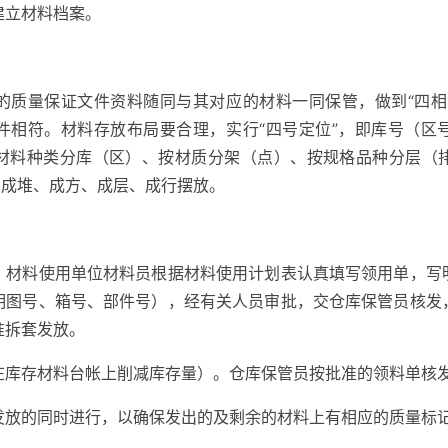
建立材料档案。
的质量保证文件资料随同与其对应的材料一同保管，做到“四相
件相符。材料存放布局要合理，实行“四号定位”，即库号（区
材料种类分库（区）、按材质分架（点）、按规格品种分层（
则成堆、成方、成层、成行摆放。
，材料使用单位材料员根据材料使用计划表认真填写领用单，写
明图号、箱号、部件号），经有关人员审批，交仓库保管员核发
准拆套发放。
在库存材料台帐上削减库存量）。仓库保管员按批准的领料单核
发放的同时进行，以确保发出的及剩余的材料上有相应的质量标