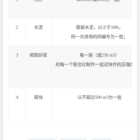
2
水泥
袋装水泥，以小于
100t
，
同一次进场的同编号为一批；
3
砌筑砂浆
每一层（或
250 m
3
）
的每一个配合比制作一组试块作抗压强度检
4
砌块
以不超过
500 m
3
为一批