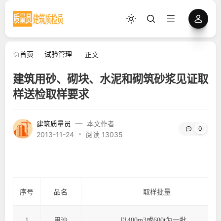
首页
试验管理
正文
建筑用砂、砌块、水泥和砌筑砂浆见证取
样送检取样要求
建筑质量员
本文作者
0
2013-11-24
阅读 13035
序号
品名
取样批量
1
用沙
以
400m
3
或
600t
为一批。