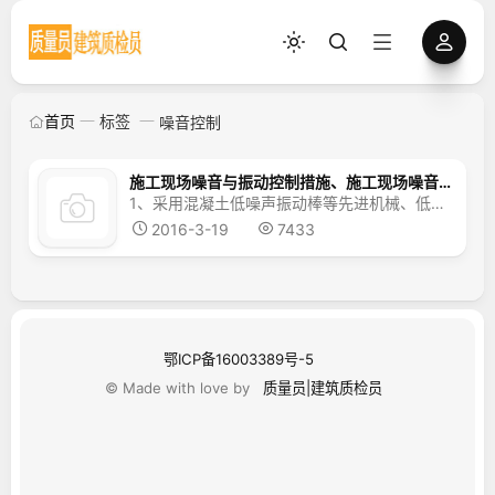
首页
标签
噪音控制
施工现场噪音与振动控制措施、施工现场噪音防扰民措施
1、采用混凝土低噪声振动棒等先进机械、低噪声设备进行施工； 2、合理选用推土机、挖土机、自卸汽车等内燃机机械，保证机械既不超负荷运转又不空转加油，平稳高效运行； 3、现场木工房、混凝土输送泵采用双层木板封闭或设置吸音降噪屏； 4、在施工作业面噪音敏感区域设置足够长度的隔音屏；&...
2016-3-19
7433
鄂ICP备16003389号-5
© Made with love by
质量员|建筑质检员