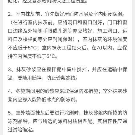
硬化，经反复冻融仍能保证工程质量。
2、室内抹灰前，宜先做好屋面防水层及室内封闭保温。
（在进行室内抹灰前，应将洞口和窗口封好，门口和窗
口边缘及外墙脚手眼或孔洞等亦应堵好，施工洞口、运
料口及楼梯间等处应封闭保温），室内抹灰的环境温度
不应低于5℃；室内抹灰工程结束后，在7d以内，应保
持室内温度不低于5℃。
3、抹灰砂浆应在搅拌棚中集中搅拌，并应在运输中保
温，要随用随拌，防止砂浆冻结。
4、冬施期间用的砂浆应采取保温防冻措施；室外抹灰砂
浆内应掺入能降低冰点的防冻剂。
5、室外墙面抹灰后要进行涂刷时，抹灰砂浆内所掺的防
冻剂品种，应与所选的涂料材质相匹配。其相容性应通
过试验确定。