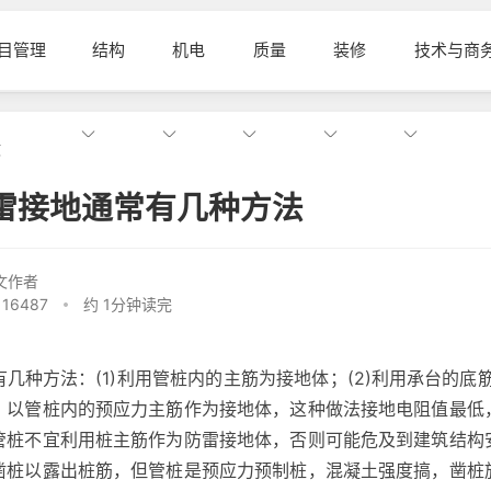
目管理
结构
机电
质量
装修
技术与商
文
雷接地通常有几种方法
文作者
16487
约 1分钟读完
几种方法：(1)利用管桩内的主筋为接地体；(2)利用承台的底筋
，以管桩内的预应力主筋作为接地体，这种做法接地电阻值最低
管桩不宜利用桩主筋作为防雷接地体，否则可能危及到建筑结构
凿桩以露出桩筋，但管桩是预应力预制桩，混凝土强度搞，凿桩