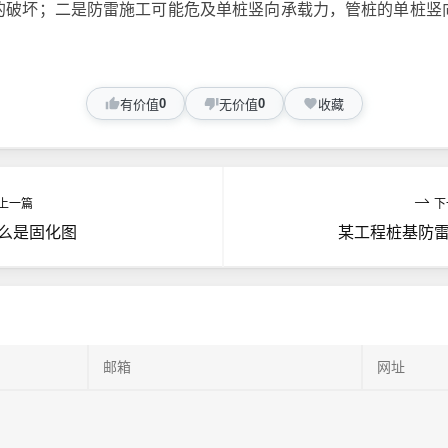
的破坏；二是防雷施工可能危及单桩竖向承载力，管桩的单桩竖
0
0
有价值
无价值
收藏
上一篇
下
么是固化图
某工程桩基防